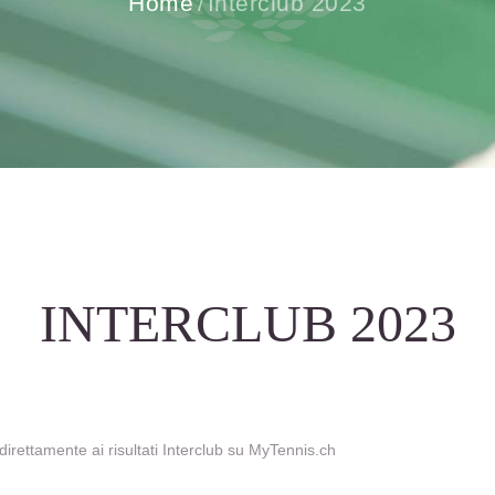
Home
Interclub 2023
INTERCLUB 2023
rettamente ai risultati Interclub su MyTennis.ch