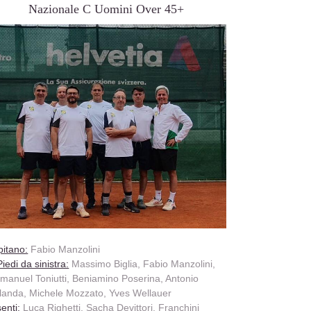
Nazionale C Uomini Over 45+
itano:
Fabio Manzolini
Piedi da sinistra:
Massimo Biglia, Fabio Manzolini,
anuel Toniutti, Beniamino Poserina, Antonio
landa, Michele Mozzato, Yves Wellauer
enti:
Luca Righetti, Sacha Devittori, Franchini