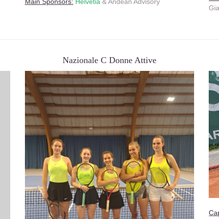
Main Sponsors:
Helvetia
& Andean Advisory
Gi
Nazionale C Donne Attive
Cap