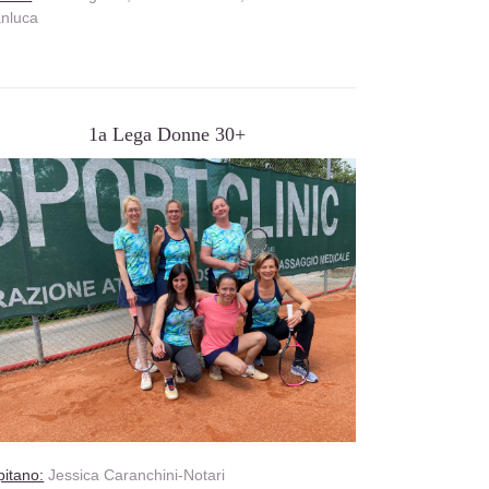
anluca
1a Lega Donne 30+
itano:
Jessica Caranchini-Notari