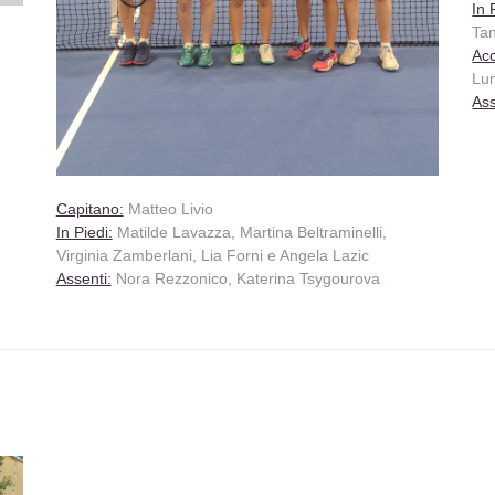
In 
Tan
Acc
Lu
Ass
Capitano:
Matteo Livio
In Piedi:
Matilde Lavazza, Martina Beltraminelli,
Virginia Zamberlani, Lia Forni e Angela Lazic
Assenti:
Nora Rezzonico, Katerina Tsygourova