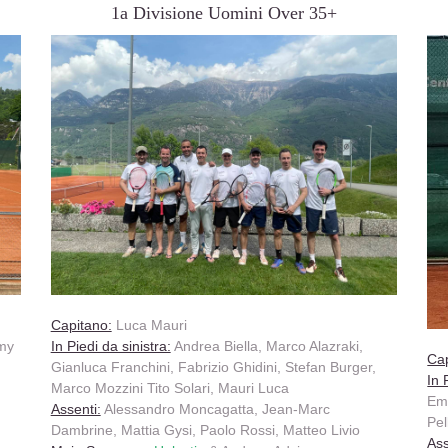
1a Divisione Uomini Over 35+
Capitano:
Luca Mauri
my
In Piedi da sinistra:
Andrea Biella, Marco Alazraki,
Cap
Gianluca Franchini, Fabrizio Ghidini, Stefan Burger,
In 
Marco Mozzini Tito Solari, Mauri Luca
Emm
Assenti:
Alessandro Moncagatta, Jean-Marc
Pel
Dambrine, Mattia Gysi, Paolo Rossi, Matteo Livio
Ass