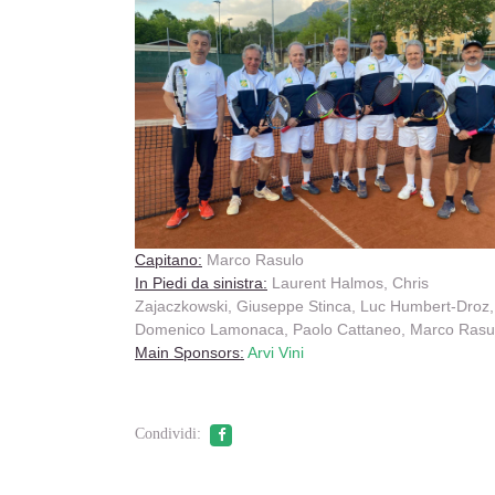
Capitano:
Marco Rasulo
In Piedi da sinistra:
Laurent Halmos, Chris
Zajaczkowski, Giuseppe Stinca, Luc Humbert-Droz,
Domenico Lamonaca, Paolo Cattaneo, Marco Rasu
Main Sponsors:
Arvi Vini
Condividi: